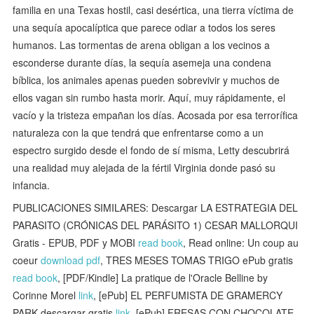
familia en una Texas hostil, casi desértica, una tierra víctima de
una sequía apocalíptica que parece odiar a todos los seres
humanos. Las tormentas de arena obligan a los vecinos a
esconderse durante días, la sequía asemeja una condena
bíblica, los animales apenas pueden sobrevivir y muchos de
ellos vagan sin rumbo hasta morir. Aquí, muy rápidamente, el
vacío y la tristeza empañan los días. Acosada por esa terrorífica
naturaleza con la que tendrá que enfrentarse como a un
espectro surgido desde el fondo de sí misma, Letty descubrirá
una realidad muy alejada de la fértil Virginia donde pasó su
infancia.
PUBLICACIONES SIMILARES: Descargar LA ESTRATEGIA DEL
PARASITO (CRÓNICAS DEL PARÁSITO 1) CESAR MALLORQUI
Gratis - EPUB, PDF y MOBI
read book
, Read online: Un coup au
coeur
download pdf
, TRES MESES TOMAS TRIGO ePub gratis
read book
, [PDF/Kindle] La pratique de l'Oracle Belline by
Corinne Morel
link
, [ePub] EL PERFUMISTA DE GRAMERCY
PARK descargar gratis
link
, [ePub] FRESAS CON CHOCOLATE