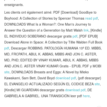
enseignants.
Les clients ont également aimé: PDF [Download] Goodbye to
Boyhood: A Collection of Stories by Spencer Thomas
read pdf
,
DOWNLOADS What Is a Woman?: One Man's Journey to
Answer the Question of a Generation by Matt Walsh
link
, [Kindle]
EL INDIVIDUO SOBERANO descargar gratis
pdf
, [PDF EPUB]
Download Alone in Space: A Collection by Tillie Walden Full Book
pdf
, Descargar ROBBINS. PATOLOGÍA HUMANA 10ª ED. MBBS,
MD, FRCPATH, ABUL K. ABBAS, MBBS AND JON C. ASTER,
MD, PHD; EDITED BY VINAY KUMAR, ABUL K. ABBAS, MBBS
AND JON.C. ASTER VINAY KUMAR Gratis - EPUB, PDF y MOBI
site
, DOWNLOADS Breasts and Eggs: A Novel by Mieko
Kawakami, Sam Bett, David Boyd
download pdf
, {pdf descargar}
EL EVANGELIO ACTUALIZADO SEGÚN EL CODICE BEZA
site
,
[Kindle] MI GUARDIAN descargar gratis
download pdf
, DE
GABRIELA A GABRIEL. UNA TRANSICIÓN leer pdf
here
,